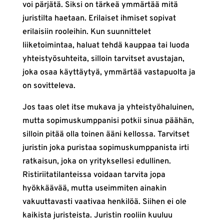
voi pärjätä. Siksi on tärkeä ymmärtää mitä
juristilta haetaan. Erilaiset ihmiset sopivat
erilaisiin rooleihin. Kun suunnittelet
liiketoimintaa, haluat tehdä kauppaa tai luoda
yhteistyösuhteita, silloin tarvitset avustajan,
joka osaa käyttäytyä, ymmärtää vastapuolta ja
on sovitteleva.
Jos taas olet itse mukava ja yhteistyöhaluinen,
mutta sopimuskumppanisi potkii sinua päähän,
silloin pitää olla toinen ääni kellossa. Tarvitset
juristin joka puristaa sopimuskumppanista irti
ratkaisun, joka on yrityksellesi edullinen.
Ristiriitatilanteissa voidaan tarvita jopa
hyökkäävää, mutta useimmiten ainakin
vakuuttavasti vaativaa henkilöä. Siihen ei ole
kaikista juristeista. Juristin rooliin kuuluu