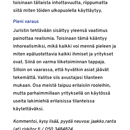
toisinaan tällaista inhottavuutta, riippumatta
siitä miten töiden ulkopuolella käyttäytyy.
Pieni varaus
Juristin tehtävään sisältyy yleensä vaatimus
painottaa realismia. Toisinaan tämä kääntyy
inhorealismiksi, mikä kaikki voi mennä pieleen ja
miten epäluotettavia kaikki ihmiset ja yritykset
ovat. Siinä on varma liiketoiminnan tappaja.
Silloin on vaarassa, että hyvätkin asiat jäävät
tekemättä. Valitse siis avustajasi tilanteen
mukaan. Osa meistä taipuu erilaisiin rooleihin,
mutta parhaimmillaan yrityksellä on käytössä
useita lakimiehiä erilaisissa tilanteissa
käytettäväksi.
Kommentoi, kysy lisää, pyydä neuvoa: jaakko.ranta
(at) riskitor.fi / 050 3484824.