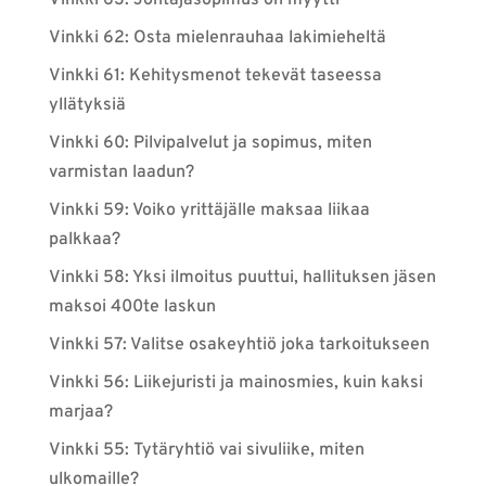
Vinkki 63: Johtajasopimus on myytti
Vinkki 62: Osta mielenrauhaa lakimieheltä
Vinkki 61: Kehitysmenot tekevät taseessa
yllätyksiä
Vinkki 60: Pilvipalvelut ja sopimus, miten
varmistan laadun?
Vinkki 59: Voiko yrittäjälle maksaa liikaa
palkkaa?
Vinkki 58: Yksi ilmoitus puuttui, hallituksen jäsen
maksoi 400te laskun
Vinkki 57: Valitse osakeyhtiö joka tarkoitukseen
Vinkki 56: Liikejuristi ja mainosmies, kuin kaksi
marjaa?
Vinkki 55: Tytäryhtiö vai sivuliike, miten
ulkomaille?