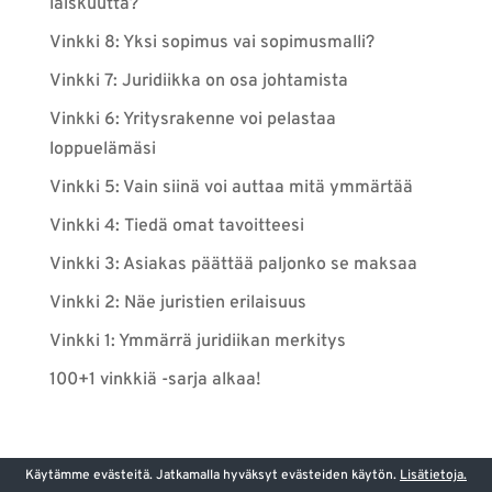
laiskuutta?
Vinkki 8: Yksi sopimus vai sopimusmalli?
Vinkki 7: Juridiikka on osa johtamista
Vinkki 6: Yritysrakenne voi pelastaa
loppuelämäsi
Vinkki 5: Vain siinä voi auttaa mitä ymmärtää
Vinkki 4: Tiedä omat tavoitteesi
Vinkki 3: Asiakas päättää paljonko se maksaa
Vinkki 2: Näe juristien erilaisuus
Vinkki 1: Ymmärrä juridiikan merkitys
100+1 vinkkiä -sarja alkaa!
Käytämme evästeitä. Jatkamalla hyväksyt evästeiden käytön.
Lisätietoja.
Copyright Riskitor Oy 2014-2025. All rights reserved.