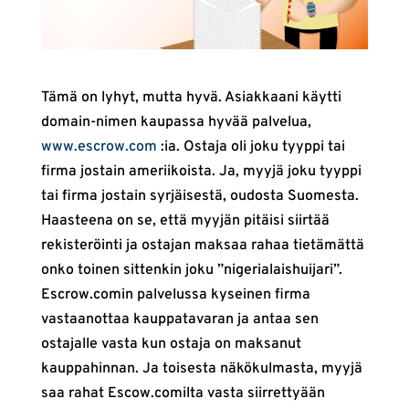
Tämä on lyhyt, mutta hyvä. Asiakkaani käytti
domain-nimen kaupassa hyvää palvelua,
www.escrow.com
:ia. Ostaja oli joku tyyppi tai
firma jostain ameriikoista. Ja, myyjä joku tyyppi
tai firma jostain syrjäisestä, oudosta Suomesta.
Haasteena on se, että myyjän pitäisi siirtää
rekisteröinti ja ostajan maksaa rahaa tietämättä
onko toinen sittenkin joku ”nigerialaishuijari”.
Escrow.comin palvelussa kyseinen firma
vastaanottaa kauppatavaran ja antaa sen
ostajalle vasta kun ostaja on maksanut
kauppahinnan. Ja toisesta näkökulmasta, myyjä
saa rahat Escow.comilta vasta siirrettyään