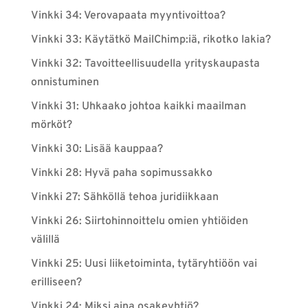
Vinkki 34: Verovapaata myyntivoittoa?
Vinkki 33: Käytätkö MailChimp:iä, rikotko lakia?
Vinkki 32: Tavoitteellisuudella yrityskaupasta
onnistuminen
Vinkki 31: Uhkaako johtoa kaikki maailman
mörköt?
Vinkki 30: Lisää kauppaa?
Vinkki 28: Hyvä paha sopimussakko
Vinkki 27: Sähköllä tehoa juridiikkaan
Vinkki 26: Siirtohinnoittelu omien yhtiöiden
välillä
Vinkki 25: Uusi liiketoiminta, tytäryhtiöön vai
erilliseen?
Vinkki 24: Miksi aina osakeyhtiö?