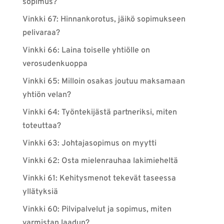
sopimus?
Vinkki 67: Hinnankorotus, jäikö sopimukseen
pelivaraa?
Vinkki 66: Laina toiselle yhtiölle on
verosudenkuoppa
Vinkki 65: Milloin osakas joutuu maksamaan
yhtiön velan?
Vinkki 64: Työntekijästä partneriksi, miten
toteuttaa?
Vinkki 63: Johtajasopimus on myytti
Vinkki 62: Osta mielenrauhaa lakimieheltä
Vinkki 61: Kehitysmenot tekevät taseessa
yllätyksiä
Vinkki 60: Pilvipalvelut ja sopimus, miten
varmistan laadun?